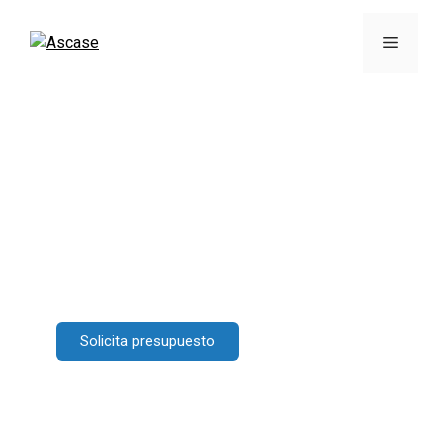
// SEGUROS DE EMPRESAS //
Seguro Multirriesgo Industrial
Protege el patrimonio y los bienes de tu empresa con
el seguro multirriesgo industrial de
Ascase
.
Solicita presupuesto