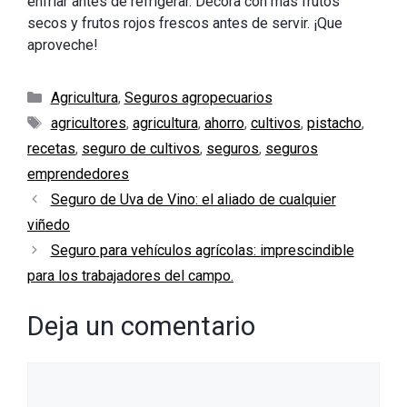
enfriar antes de refrigerar. Decora con más frutos
secos y frutos rojos frescos antes de servir. ¡Que
aproveche!
Categorías
Agricultura
,
Seguros agropecuarios
Etiquetas
agricultores
,
agricultura
,
ahorro
,
cultivos
,
pistacho
,
recetas
,
seguro de cultivos
,
seguros
,
seguros
emprendedores
Seguro de Uva de Vino: el aliado de cualquier
viñedo
Seguro para vehículos agrícolas: imprescindible
para los trabajadores del campo.
Deja un comentario
Comentario