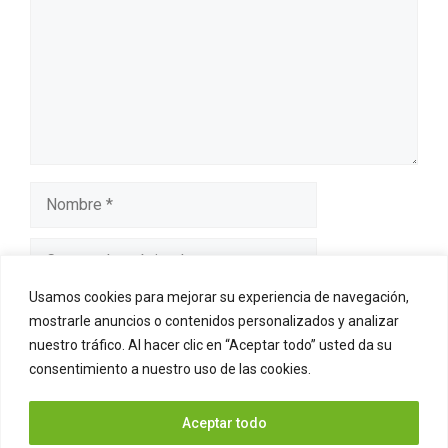
Nombre
Correo
electrónico
Usamos cookies para mejorar su experiencia de navegación,
Web
mostrarle anuncios o contenidos personalizados y analizar
nuestro tráfico. Al hacer clic en “Aceptar todo” usted da su
Guarda mi nombre, correo electrónico y web en este
consentimiento a nuestro uso de las cookies.
navegador para la próxima vez que comente.
Aceptar todo