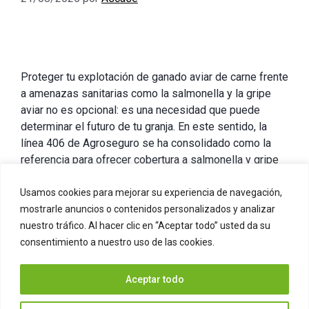
Proteger tu explotación de ganado aviar de carne frente
a amenazas sanitarias como la salmonella y la gripe
aviar no es opcional: es una necesidad que puede
determinar el futuro de tu granja. En este sentido, la
línea 406 de Agroseguro se ha consolidado como la
referencia para ofrecer cobertura a salmonella y gripe
aviar, …
Leer más
Usamos cookies para mejorar su experiencia de navegación,
mostrarle anuncios o contenidos personalizados y analizar
Categorías
Ganadería
,
Seguros agropecuarios
nuestro tráfico. Al hacer clic en “Aceptar todo” usted da su
Deja un comentario
consentimiento a nuestro uso de las cookies.
Aceptar todo
Página
Página
Página
1
2
…
7
Siguiente
→