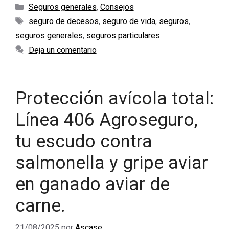
Categorías
Seguros generales
,
Consejos
Etiquetas
seguro de decesos
,
seguro de vida
,
seguros
,
seguros generales
,
seguros particulares
Deja un comentario
Protección avícola total:
Línea 406 Agroseguro,
tu escudo contra
salmonella y gripe aviar
en ganado aviar de
carne.
21/08/2025
por
Ascase