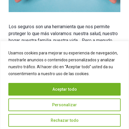
Los seguros son una herramienta que nos permite
proteger lo que más valoramos: nuestra salud, nuestro
hogar, nuestra familia, nuestra vida… Pero a menudo
surgen dudas entre los diferentes tipos de seguros
Usamos cookies para mejorar su experiencia de navegación,
que existen. Una de las confusiones más frecuentes
mostrarle anuncios o contenidos personalizados y analizar
se produce porque mucha gente no conoce la
nuestro tráfico. Al hacer clic en “Aceptar todo” usted da su
diferencia entre un seguro de vida y …
Leer más
consentimiento a nuestro uso de las cookies.
Categorías
Seguros generales
Aceptar todo
Etiquetas
diferencias
,
seguro de decesos
,
seguro de vida
Deja un comentario
Personalizar
Rechazar todo
© 2026 Ascase
• Creado con
GeneratePress