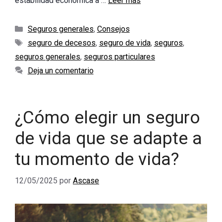
estabilidad económica a …
Leer más
Categorías
Seguros generales
,
Consejos
Etiquetas
seguro de decesos
,
seguro de vida
,
seguros
,
seguros generales
,
seguros particulares
Deja un comentario
¿Cómo elegir un seguro
de vida que se adapte a
tu momento de vida?
12/05/2025
por
Ascase