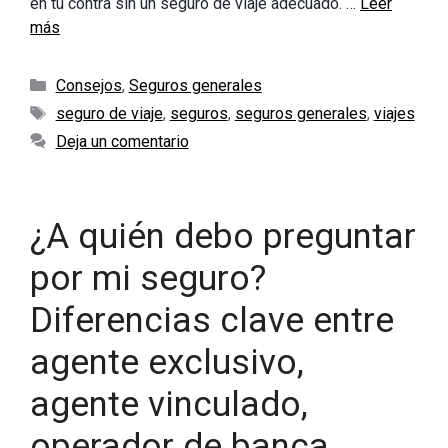
en tu contra sin un seguro de viaje adecuado. …
Leer
más
Categorías
Consejos
,
Seguros generales
Etiquetas
seguro de viaje
,
seguros
,
seguros generales
,
viajes
Deja un comentario
¿A quién debo preguntar
por mi seguro?
Diferencias clave entre
agente exclusivo,
agente vinculado,
operador de banca