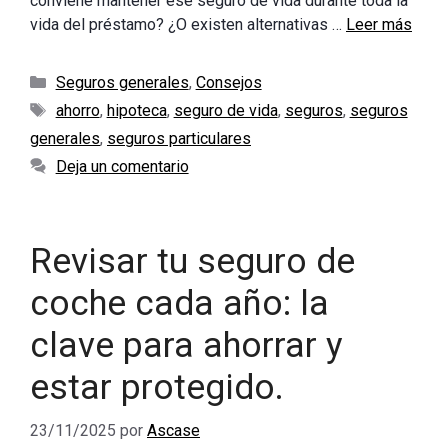
conviene mantener ese seguro de vida durante toda la
vida del préstamo? ¿O existen alternativas …
Leer más
Categorías
Seguros generales
,
Consejos
Etiquetas
ahorro
,
hipoteca
,
seguro de vida
,
seguros
,
seguros
generales
,
seguros particulares
Deja un comentario
Revisar tu seguro de
coche cada año: la
clave para ahorrar y
estar protegido.
23/11/2025
por
Ascase