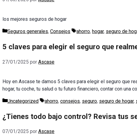
los mejores seguros de hogar
Categorías
Etiquetas
Seguros generales
,
Consejos
ahorro
,
hogar
,
seguro de hog
5 claves para elegir el seguro que realm
27/01/2025
por
Ascase
Hoy en Ascase te damos 5 claves para elegir el seguro que re
hogar, tu coche, tu salud o tu futuro financiero, contar con una 
Categorías
Etiquetas
Uncategorized
ahorro
,
consejos
,
seguro
,
seguro de hogar
,
¿Tienes todo bajo control? Revisa tus s
07/01/2025
por
Ascase