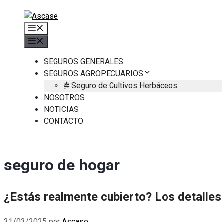
Saltar
al
Menú
contenido
Menú
SEGUROS GENERALES
SEGUROS AGROPECUARIOS
Seguro de Cultivos Herbáceos
NOSOTROS
NOTICIAS
CONTACTO
seguro de hogar
¿Estás realmente cubierto? Los detalles
31/03/2025
por
Ascase