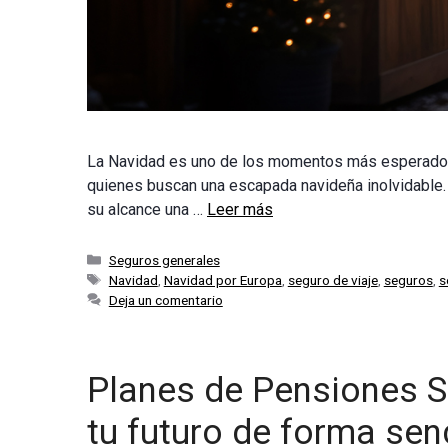
La Navidad es uno de los momentos más esperados d
quienes buscan una escapada navideña inolvidable. 
su alcance una …
Leer más
Categorías
Seguros generales
Etiquetas
Navidad
,
Navidad por Europa
,
seguro de viaje
,
seguros
,
s
Deja un comentario
Planes de Pensiones S
tu futuro de forma senc