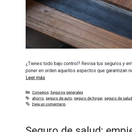
¿Tienes todo bajo control? Revisa tus seguros y e
poner en orden aquellos aspectos que garantizan nue
Leer más
Categorías
Consejos
,
Seguros generales
Etiquetas
ahorro
,
seguro de auto
,
seguro de hogar
,
seguro de salu
Deja un comentario
Seguro de salud: empi