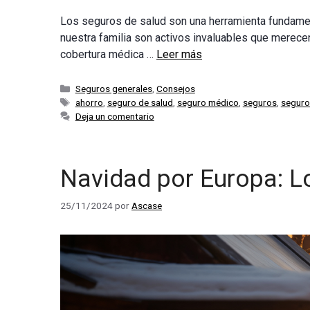
Los seguros de salud son una herramienta fundament
nuestra familia son activos invaluables que merecen
cobertura médica …
Leer más
Categorías
Seguros generales
,
Consejos
Etiquetas
ahorro
,
seguro de salud
,
seguro médico
,
seguros
,
seguro
Deja un comentario
Navidad por Europa: L
25/11/2024
por
Ascase